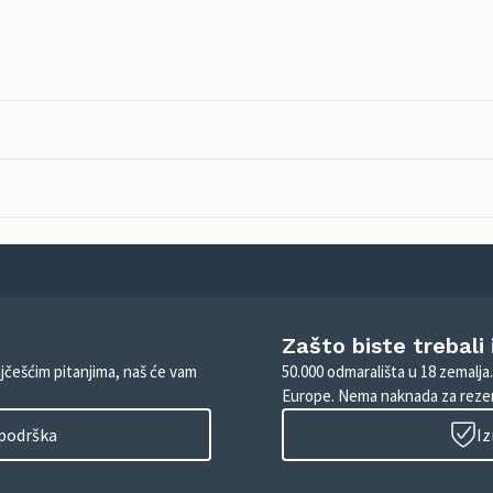
Zašto biste trebali
ajčešćim pitanjima, naš će vam
50.000 odmarališta u 18 zemalja
Europe. Nema naknada za rezer
 podrška
Iz