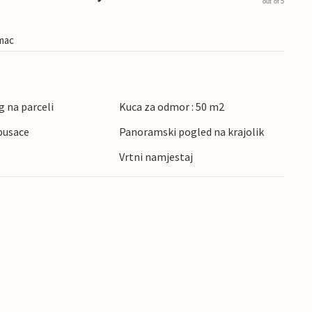
out of 5
imac
g na parceli
Kuca za odmor : 50 m2
pusace
Panoramski pogled na krajolik
Vrtni namjestaj