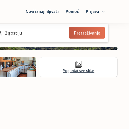
Novi iznajmljivači
Pomoć
Prijava
Prijava
2 gostiju
Pretraživanje
Mybooking
Iznajmljivač
Pogledaj sve slike