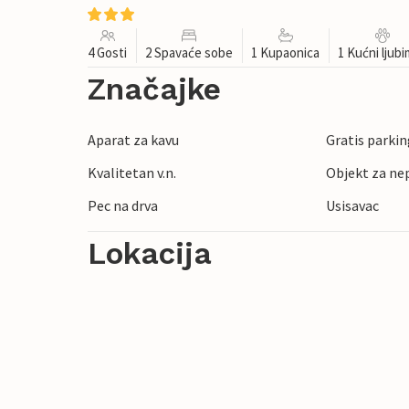
4 Gosti
2 Spavaće sobe
1 Kupaonica
1 Kućni ljub
Značajke
Aparat za kavu
Gratis parkin
Kvalitetan v.n.
Objekt za ne
Pec na drva
Usisavac
Lokacija