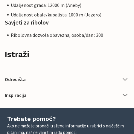
Udaljenost grada: 12000 m (Aneby)
Udaljenost obale/kupalista: 1000 m (Jezero)
Savjeti za ribolov
Ribolovna dozvola obavezna, osoba/dan : 300
Istraži
Odredišta
Inspiracija
Trebate pomoć?
Ako ne možete pronaći tražene informacije u rubrici s najčešćim
pitanjima, naš će vam tim rado pomoći.