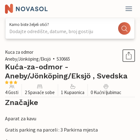
Kamo biste željeli otići?
Dodajte odredište, datume, broj gostiju
1 / 14
Kuca za odmor
Aneby/Jönköping/Eksjö
S30665
Kuća-za-odmor -
Aneby/Jönköping/Eksjö , Svedska
4 Gosti
2 Spavaće sobe
1 Kupaonica
0 Kućni ljubimac
Značajke
Aparat za kavu
Gratis parking na parceli : 3 Parkirna mjesta