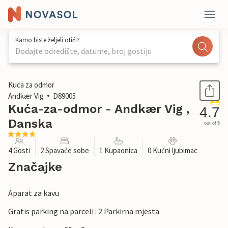
Kamo biste željeli otići?
Dodajte odredište, datume, broj gostiju
1 / 27
Kuca za odmor
Andkær Vig
D89005
Kuća-za-odmor - Andkær Vig ,
4.7
Danska
out of 5
4 Gosti
2 Spavaće sobe
1 Kupaonica
0 Kućni ljubimac
Značajke
Aparat za kavu
Gratis parking na parceli : 2 Parkirna mjesta