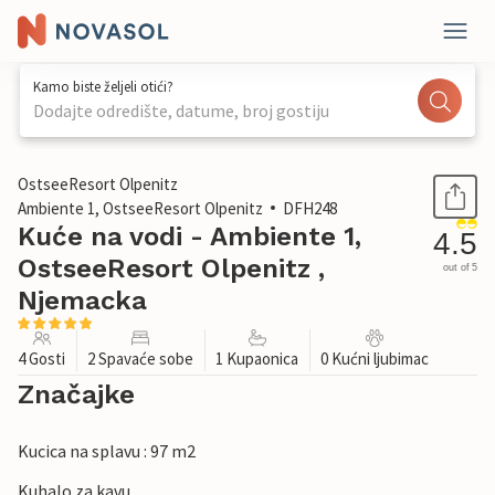
Kamo biste željeli otići?
Dodajte odredište, datume, broj gostiju
1 / 30
OstseeResort Olpenitz
Ambiente 1, OstseeResort Olpenitz
DFH248
Kuće na vodi - Ambiente 1,
4.5
OstseeResort Olpenitz ,
out of 5
Njemacka
4 Gosti
2 Spavaće sobe
1 Kupaonica
0 Kućni ljubimac
Značajke
Kucica na splavu : 97 m2
Kuhalo za kavu