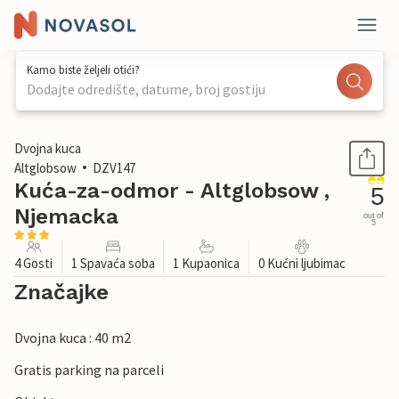
Kamo biste željeli otići?
Dodajte odredište, datume, broj gostiju
1 / 32
Dvojna kuca
Altglobsow
DZV147
Kuća-za-odmor - Altglobsow ,
5
Njemacka
out of
5
4 Gosti
1 Spavaća soba
1 Kupaonica
0 Kućni ljubimac
Značajke
Dvojna kuca : 40 m2
Gratis parking na parceli