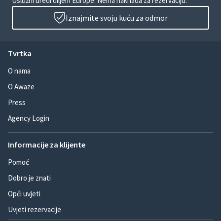
Uslužni uredi diljem Europe. Nema naknada za rezervaciju.
Iznajmite svoju kuću za odmor
Tvrtka
O nama
O Awaze
Press
Agency Login
Informacije za klijente
Pomoć
Dobro je znati
Opći uvjeti
Uvjeti rezervacije