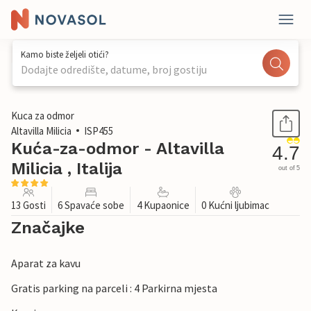
Kamo biste željeli otići?
Dodajte odredište, datume, broj gostiju
1 / 93
Kuca za odmor
Altavilla Milicia
ISP455
Kuća-za-odmor - Altavilla
4.7
Milicia , Italija
out of 5
13 Gosti
6 Spavaće sobe
4 Kupaonice
0 Kućni ljubimac
Značajke
Aparat za kavu
Gratis parking na parceli : 4 Parkirna mjesta