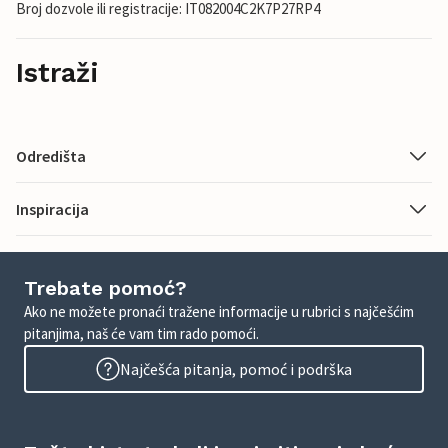
Broj dozvole ili registracije: IT082004C2K7P27RP4
Istraži
Odredišta
Inspiracija
Trebate pomoć?
Ako ne možete pronaći tražene informacije u rubrici s najčešćim
pitanjima, naš će vam tim rado pomoći.
Najčešća pitanja, pomoć i podrška