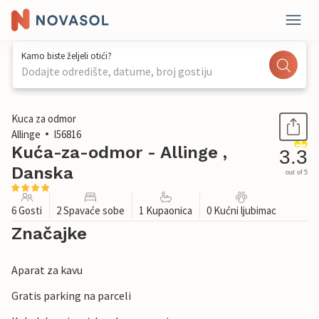
Kamo biste željeli otići?
Dodajte odredište, datume, broj gostiju
1 / 25
Kuca za odmor
Allinge
I56816
Kuća-za-odmor - Allinge ,
3.3
Danska
out of 5
6 Gosti
2 Spavaće sobe
1 Kupaonica
0 Kućni ljubimac
Značajke
Aparat za kavu
Gratis parking na parceli