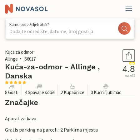
Kamo biste željeli otići?
Dodajte odredište, datume, broj gostiju
1 / 29
Kuca za odmor
Allinge
I56017
Kuća-za-odmor - Allinge ,
4.8
Danska
out of 5
8 Gosti
4 Spavaće sobe
2 Kupaonice
0 Kućni ljubimac
Značajke
Aparat za kavu
Gratis parking na parceli : 2 Parkirna mjesta