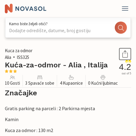
Kamo biste željeli otići?
Dodajte odredište, datume, broj gostiju
1 / 83
Kuca za odmor
Alia
ISS325
Kuća-za-odmor - Alia , Italija
4.2
out of 5
10 Gosti
3 Spavaće sobe
4 Kupaonice
0 Kućni ljubimac
Značajke
Gratis parking na parceli : 2 Parkirna mjesta
Kamin
Kuca za odmor : 130 m2