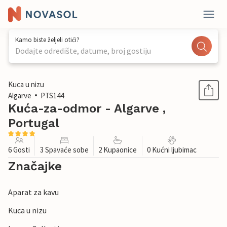
Kamo biste željeli otići?
Dodajte odredište, datume, broj gostiju
1 / 26
Kuca u nizu
Algarve
PTS144
Kuća-za-odmor - Algarve ,
Portugal
6 Gosti
3 Spavaće sobe
2 Kupaonice
0 Kućni ljubimac
Značajke
Aparat za kavu
Kuca u nizu