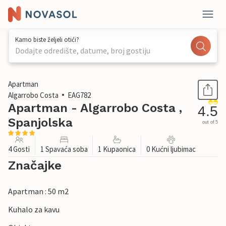
Kamo biste željeli otići?
Dodajte odredište, datume, broj gostiju
1 / 19
Apartman
Algarrobo Costa
EAG782
Apartman - Algarrobo Costa ,
4.5
Spanjolska
out of 5
4 Gosti
1 Spavaća soba
1 Kupaonica
0 Kućni ljubimac
Značajke
Apartman : 50 m2
Kuhalo za kavu