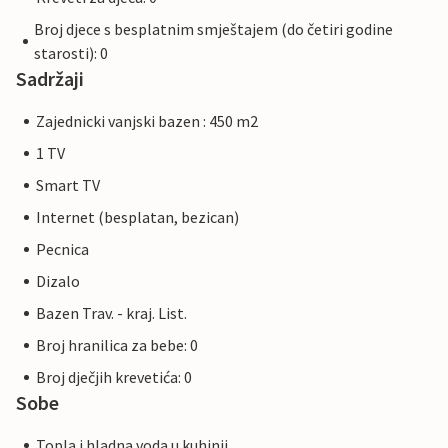
Broj djece s besplatnim smještajem (do četiri godine
starosti): 0
Sadržaji
Zajednicki vanjski bazen : 450 m2
1 TV
Smart TV
Internet (besplatan, bezican)
Pecnica
Dizalo
Bazen Trav. - kraj. List.
Broj hranilica za bebe: 0
Broj dječjih krevetića: 0
Sobe
Topla i hladna voda u kuhinji