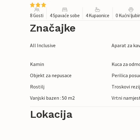
8 Gosti
4 Spavaće sobe
4 Kupaonice
0 Kućni ljub
Značajke
All Inclusive
Aparat za ka
Kamin
Kuca za odmo
Objekt za nepusace
Perilica posu
Rostilj
Troskovi rezi
Vanjski bazen : 50 m2
Vrtni namjes
Lokacija