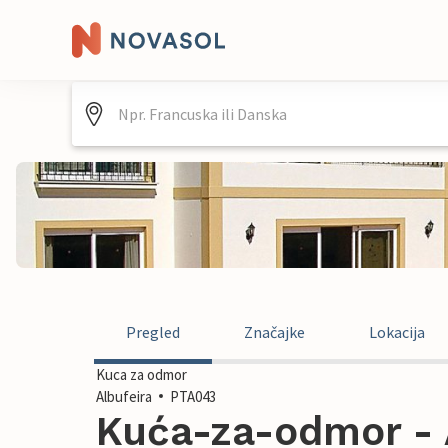
Pregled
Značajke
Lokacija
Kuca za odmor
Albufeira
PTA043
Kuća-za-odmor - A