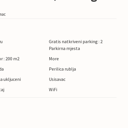
imac
vu
Gratis natkriveni parking : 2
Parkirna mjesta
r : 200 m2
More
da
Perilica rublja
ja ukljuceni
Usisavac
taj
WiFi