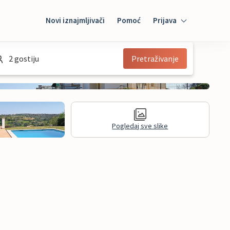
Novi iznajmljivači
Pomoć
Prijava
Prijava
2 gostiju
Pretraživanje
Mybooking
Iznajmljivač
Pogledaj sve slike