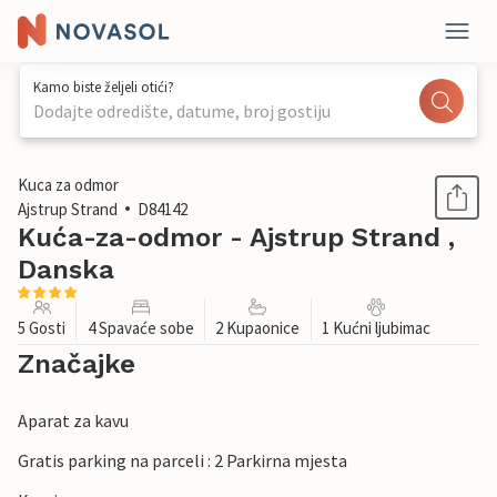
Kamo biste željeli otići?
Dodajte odredište, datume, broj gostiju
1 / 22
Kuca za odmor
Ajstrup Strand
D84142
Kuća-za-odmor - Ajstrup Strand ,
Danska
5 Gosti
4 Spavaće sobe
2 Kupaonice
1 Kućni ljubimac
Značajke
Aparat za kavu
Gratis parking na parceli : 2 Parkirna mjesta