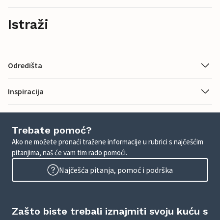
Istraži
Odredišta
Inspiracija
Trebate pomoć?
Ako ne možete pronaći tražene informacije u rubrici s najčešćim
pitanjima, naš će vam tim rado pomoći.
Najčešća pitanja, pomoć i podrška
Zašto biste trebali iznajmiti svoju kuću s