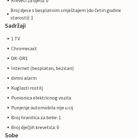
Kreveti za djecu: 0
Broj djece s besplatnim smještajem (do četiri godine
starosti): 1
Sadržaji
1 TV
Chromecast
DK-DR1
Internet (besplatan, bezican)
dimni alarm
Kuglasti rostilj
Punionica elektricnog vozila
Punjenje automobila nije u cij
Broj hranilica za bebe: 1
Broj dječjih krevetića: 0
Sobe