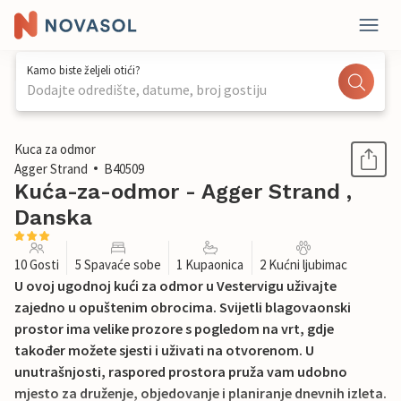
Kamo biste željeli otići?
Dodajte odredište, datume, broj gostiju
1 / 26
Kuca za odmor
Agger Strand
B40509
Kuća-za-odmor - Agger Strand ,
Danska
10 Gosti
5 Spavaće sobe
1 Kupaonica
2 Kućni ljubimac
U ovoj ugodnoj kući za odmor u Vestervigu uživajte
zajedno u opuštenim obrocima. Svijetli blagovaonski
prostor ima velike prozore s pogledom na vrt, gdje
također možete sjesti i uživati na otvorenom. U
unutrašnjosti, raspored prostora pruža vam udobno
mjesto za druženje, objedovanje i planiranje dnevnih izleta.