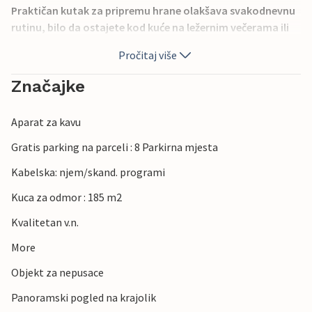
Praktičan kutak za pripremu hrane olakšava svakodnevnu
rutinu, bilo da ostajete kod kuće na ležernim večerama ili
se vraćate s poslasticama iz grada. Kada poželite izaći,
Pročitaj više
nalazite se na odličnoj poziciji za istraživanje Vesterviga i
okolice. U cjelini, ovo je smještaj koji odgovara gostima
Značajke
koji cijene opušten, domaći ugođaj i mogućnost ugodnog
boravka i u kući i na otvorenom.
Aparat za kavu
Gratis parking na parceli : 8 Parkirna mjesta
Kabelska: njem/skand. programi
Kuca za odmor : 185 m2
Kvalitetan v.n.
More
Objekt za nepusace
Panoramski pogled na krajolik