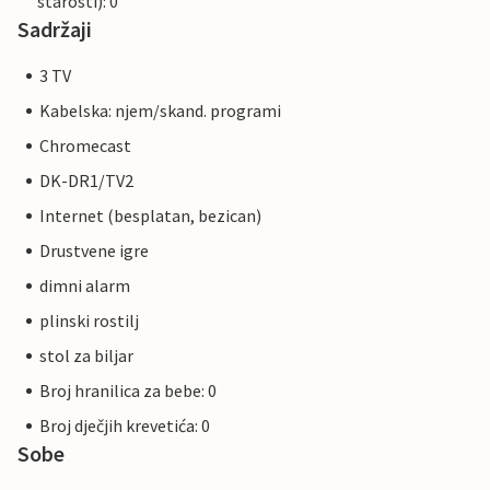
starosti): 0
Sadržaji
3 TV
Kabelska: njem/skand. programi
Chromecast
DK-DR1/TV2
Internet (besplatan, bezican)
Drustvene igre
dimni alarm
plinski rostilj
stol za biljar
Broj hranilica za bebe: 0
Broj dječjih krevetića: 0
Sobe