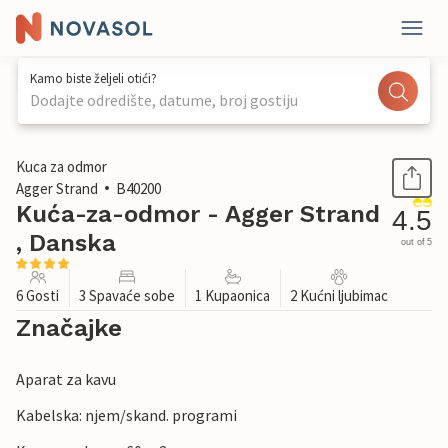
Kamo biste željeli otići?
Dodajte odredište, datume, broj gostiju
1 / 30
Kuca za odmor
Agger Strand
B40200
Kuća-za-odmor - Agger Strand
4.5
, Danska
out of 5
6 Gosti
3 Spavaće sobe
1 Kupaonica
2 Kućni ljubimac
Značajke
Aparat za kavu
Kabelska: njem/skand. programi