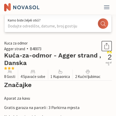
Kamo biste željeli otići?
Dodajte odredište, datume, broj gostiju
1 / 20
Kuca za odmor
Agger strand
B40073
Kuća-za-odmor - Agger strand ,
2
Danska
out of
5
8 Gosti
4 Spavaće sobe
1 Kupaonica
2 Kućni ljubimac
Značajke
Aparat za kavu
Gratis garaza na parceli : 3 Parkirna mjesta