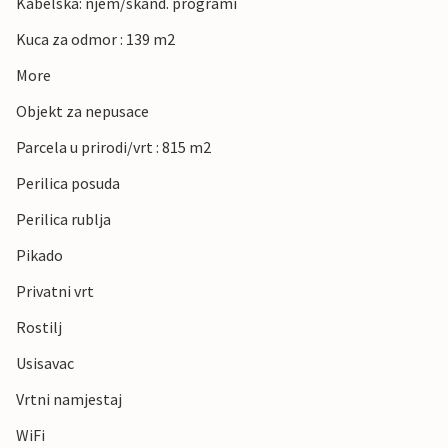
Kabelska: njem/skand. programi
Kuca za odmor : 139 m2
More
Objekt za nepusace
Parcela u prirodi/vrt : 815 m2
Perilica posuda
Perilica rublja
Pikado
Privatni vrt
Rostilj
Usisavac
Vrtni namjestaj
WiFi