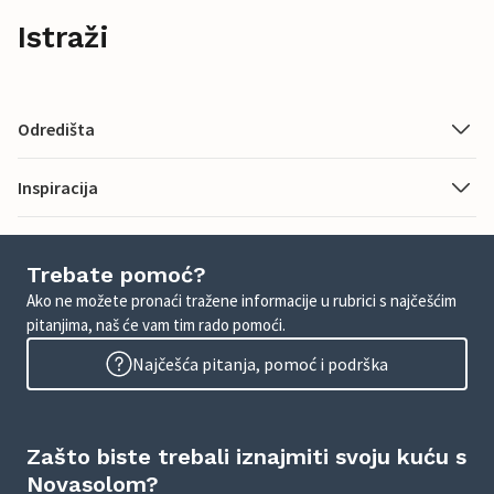
Istraži
Odredišta
Inspiracija
Trebate pomoć?
Ako ne možete pronaći tražene informacije u rubrici s najčešćim
pitanjima, naš će vam tim rado pomoći.
Najčešća pitanja, pomoć i podrška
Zašto biste trebali iznajmiti svoju kuću s
Novasolom?