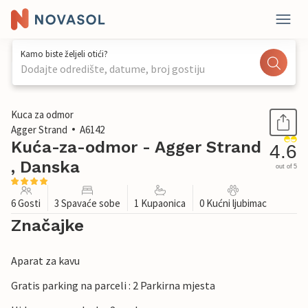
Kamo biste željeli otići?
Dodajte odredište, datume, broj gostiju
1 / 22
Kuca za odmor
Agger Strand
A6142
Kuća-za-odmor - Agger Strand
4.6
, Danska
out of 5
6 Gosti
3 Spavaće sobe
1 Kupaonica
0 Kućni ljubimac
Značajke
Aparat za kavu
Gratis parking na parceli : 2 Parkirna mjesta