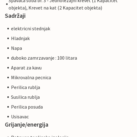
Spavaca soba br. 3 - Jednolezajni krevet (1 Kapacitet
objekta), Krevet na kat (2 Kapacitet objekta)
Sadržaji
elektricni stednjak
Hladnjak
Napa
duboko zamrzavanje : 100 litara
Aparat za kavu
Mikrovalna pecnica
Perilica rublja
Susilica rublja
Perilica posuda
Usisavac
Grijanje/energija