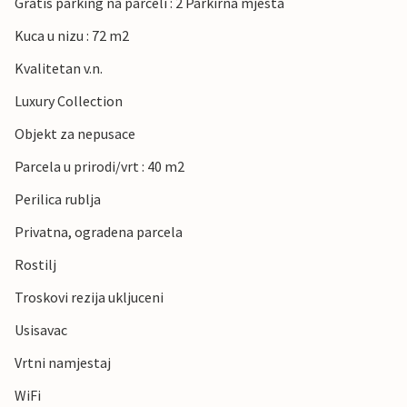
Gratis parking na parceli : 2 Parkirna mjesta
Kuca u nizu : 72 m2
Kvalitetan v.n.
Luxury Collection
Objekt za nepusace
Parcela u prirodi/vrt : 40 m2
Perilica rublja
Privatna, ogradena parcela
Rostilj
Troskovi rezija ukljuceni
Usisavac
Vrtni namjestaj
WiFi