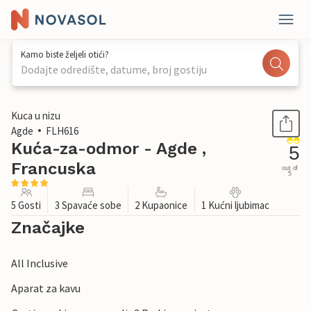
Kamo biste željeli otići?
Dodajte odredište, datume, broj gostiju
1 / 17
Kuca u nizu
Agde
FLH616
Kuća-za-odmor - Agde ,
5
Francuska
out of
5
5 Gosti
3 Spavaće sobe
2 Kupaonice
1 Kućni ljubimac
Značajke
All Inclusive
Aparat za kavu