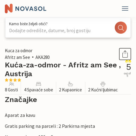
Kamo biste željeli otići?
Dodajte odredište, datume, broj gostiju
1 / 33
Kuca za odmor
Afritz am See
AKA280
Kuća-za-odmor - Afritz am See ,
5
Austrija
out of
5
8 Gosti
4 Spavaće sobe
2 Kupaonice
2 Kućni ljubimac
Značajke
Aparat za kavu
Gratis parking na parceli : 2 Parkirna mjesta