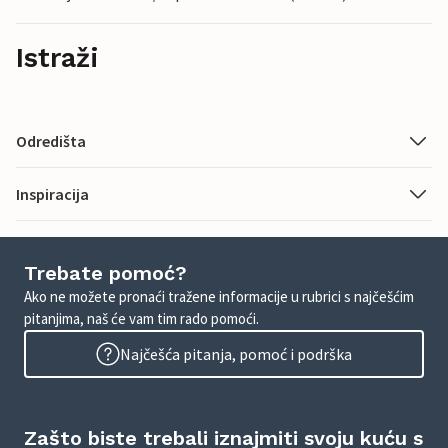
Istraži
Odredišta
Inspiracija
Trebate pomoć?
Ako ne možete pronaći tražene informacije u rubrici s najčešćim
pitanjima, naš će vam tim rado pomoći.
Najčešća pitanja, pomoć i podrška
Zašto biste trebali iznajmiti svoju kuću s