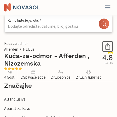
Kamo biste željeli otići?
Dodajte odredište, datume, broj gostiju
1 / 37
Kuca za odmor
Afferden
HLI503
Kuća-za-odmor - Afferden ,
4.8
Nizozemska
out of 5
4 Gosti
2 Spavaće sobe
2 Kupaonice
2 Kućni ljubimac
Značajke
All Inclusive
Aparat za kavu