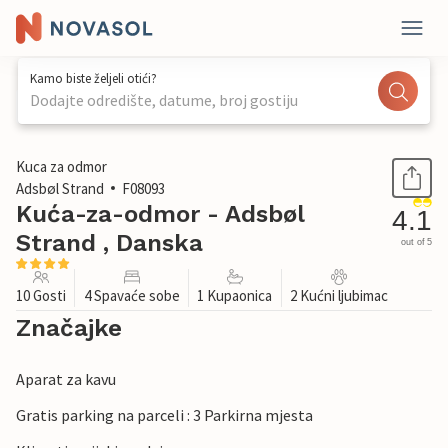
Kamo biste željeli otići?
Dodajte odredište, datume, broj gostiju
1 / 25
Kuca za odmor
Adsbøl Strand
F08093
Kuća-za-odmor - Adsbøl
4.1
Strand , Danska
out of 5
10 Gosti
4 Spavaće sobe
1 Kupaonica
2 Kućni ljubimac
Značajke
Aparat za kavu
Gratis parking na parceli : 3 Parkirna mjesta