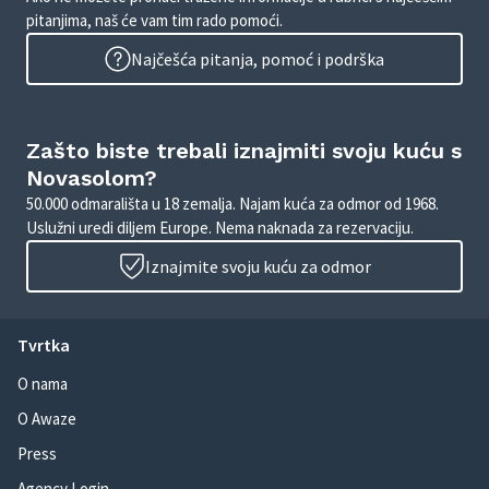
pitanjima, naš će vam tim rado pomoći.
Najčešća pitanja, pomoć i podrška
Zašto biste trebali iznajmiti svoju kuću s
Novasolom?
50.000 odmarališta u 18 zemalja. Najam kuća za odmor od 1968.
Uslužni uredi diljem Europe. Nema naknada za rezervaciju.
Iznajmite svoju kuću za odmor
Tvrtka
O nama
O Awaze
Press
Agency Login