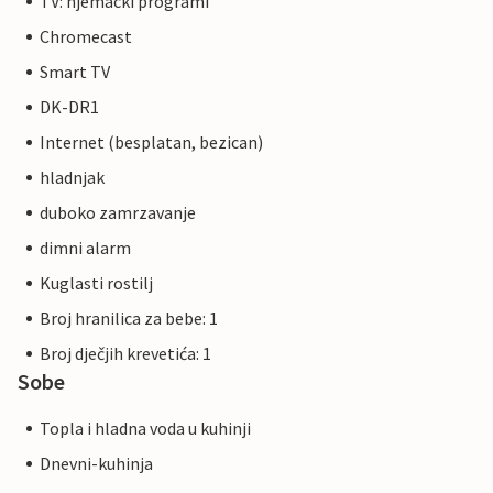
TV: njemacki programi
Chromecast
Smart TV
DK-DR1
Internet (besplatan, bezican)
hladnjak
duboko zamrzavanje
dimni alarm
Kuglasti rostilj
Broj hranilica za bebe: 1
Broj dječjih krevetića: 1
Sobe
Topla i hladna voda u kuhinji
Dnevni-kuhinja