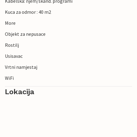
Kabelska: njem/skand. programi
Kuca za odmor : 40 m2
More
Objekt za nepusace
Rostilj
Usisavac
Vrtni namjestaj
WiFi
Lokacija