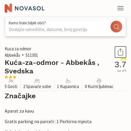
Kamo biste željeli otići?
Dodajte odredište, datume, broj gostiju
1 / 18
Kuca za odmor
Abbekås
S11301
Kuća-za-odmor - Abbekås ,
3.7
Svedska
out of 5
5 Gosti
2 Spavaće sobe
1 Kupaonica
0 Kućni ljubimac
Značajke
Aparat za kavu
Gratis parking na parceli : 1 Parkirna mjesta