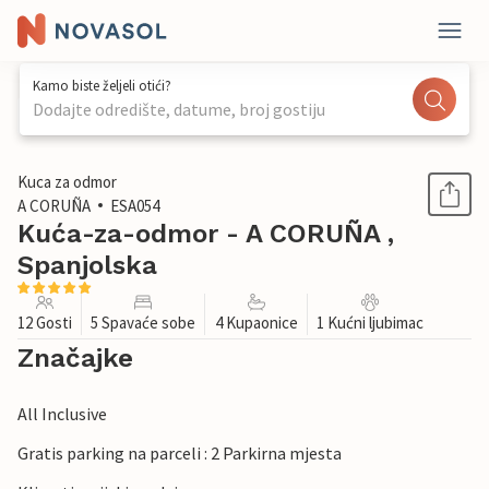
Kamo biste željeli otići?
Dodajte odredište, datume, broj gostiju
1 / 42
Kuca za odmor
A CORUÑA
ESA054
Kuća-za-odmor - A CORUÑA ,
Spanjolska
12 Gosti
5 Spavaće sobe
4 Kupaonice
1 Kućni ljubimac
Značajke
All Inclusive
Gratis parking na parceli : 2 Parkirna mjesta