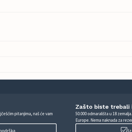
Zašto biste trebali
ajčešćim pitanjima, naš će vam
50.000 odmarališta u 18 zemalja
Europe. Nema naknada za rezer
 podrška
Iz