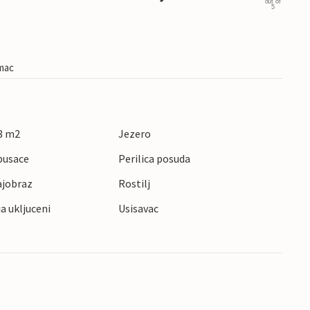
out of
5
imac
8 m2
Jezero
pusace
Perilica posuda
ajobraz
Rostilj
ja ukljuceni
Usisavac