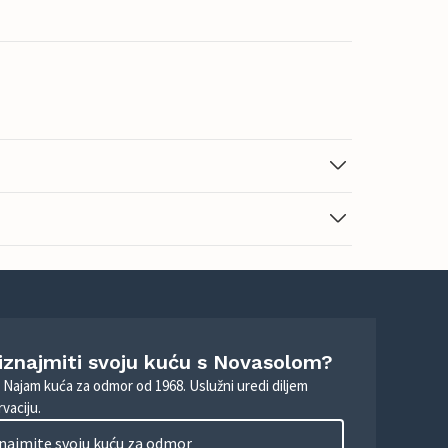
 iznajmiti svoju kuću s Novasolom?
. Najam kuća za odmor od 1968. Uslužni uredi diljem
vaciju.
najmite svoju kuću za odmor