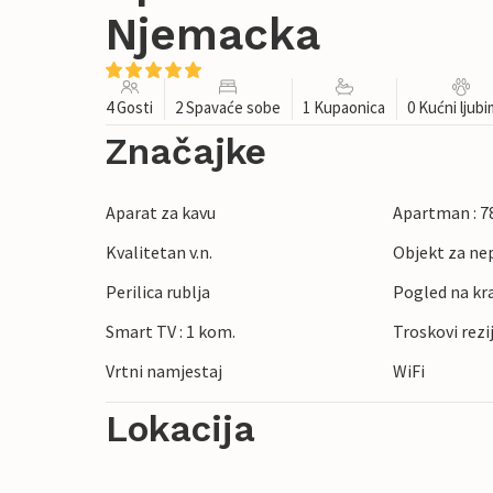
Njemacka
4 Gosti
2 Spavaće sobe
1 Kupaonica
0 Kućni ljub
Značajke
Aparat za kavu
Apartman : 7
Kvalitetan v.n.
Objekt za ne
Perilica rublja
Pogled na kr
Smart TV : 1 kom.
Troskovi rezi
Vrtni namjestaj
WiFi
Lokacija