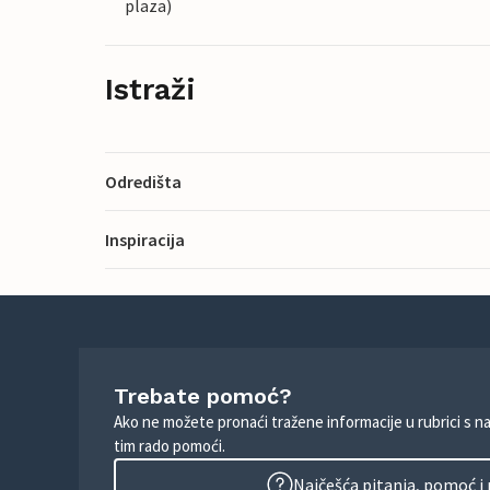
plaza)
Istraži
Odredišta
Inspiracija
Trebate pomoć?
Ako ne možete pronaći tražene informacije u rubrici s n
tim rado pomoći.
Najčešća pitanja, pomoć i