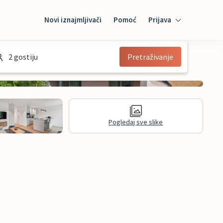
Novi iznajmljivači
Pomoć
Prijava
Prijava
2 gostiju
Pretraživanje
Mybooking
Iznajmljivač
Pogledaj sve slike