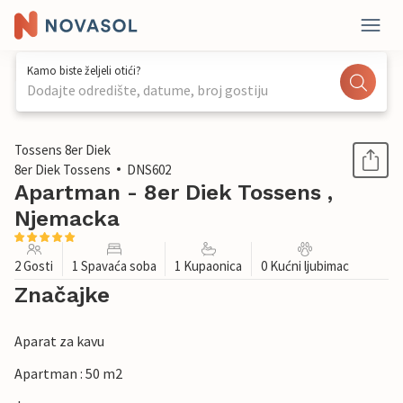
Kamo biste željeli otići?
Dodajte odredište, datume, broj gostiju
1 / 33
Tossens 8er Diek
8er Diek Tossens
DNS602
Apartman - 8er Diek Tossens ,
Njemacka
2 Gosti
1 Spavaća soba
1 Kupaonica
0 Kućni ljubimac
Značajke
Aparat za kavu
Apartman : 50 m2