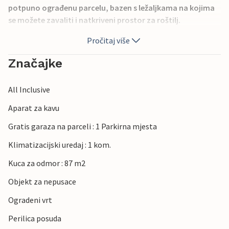
potpuno ograđenu parcelu, bazen s ležaljkama na kojima
se možete zavaliti i natkriveni prostor za roštilj.
Kombinacija plaže i blizine kulturne metropole Zadra, s
Pročitaj više
modernom arhitekturom poput Morskih orgulja i
Pozdrava suncu te brojnih uzbudljivih izletišta, čine ovo
Značajke
malo ljetovalište popularnim odredištem za putovanja
cijele obitelji.
All Inclusive
Aparat za kavu
Gratis garaza na parceli : 1 Parkirna mjesta
Klimatizacijski uredaj : 1 kom.
Kuca za odmor : 87 m2
Objekt za nepusace
Ogradeni vrt
Perilica posuda