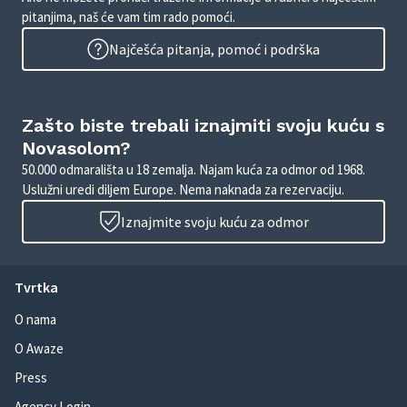
pitanjima, naš će vam tim rado pomoći.
Najčešća pitanja, pomoć i podrška
Zašto biste trebali iznajmiti svoju kuću s
Novasolom?
50.000 odmarališta u 18 zemalja. Najam kuća za odmor od 1968.
Uslužni uredi diljem Europe. Nema naknada za rezervaciju.
Iznajmite svoju kuću za odmor
Tvrtka
O nama
O Awaze
Press
Agency Login