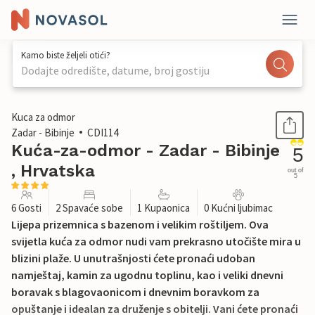
Kamo biste željeli otići?
Dodajte odredište, datume, broj gostiju
1 / 21
Kuca za odmor
Zadar - Bibinje
CDI114
Kuća-za-odmor - Zadar - Bibinje
5
, Hrvatska
out of
5
6 Gosti
2 Spavaće sobe
1 Kupaonica
0 Kućni ljubimac
Lijepa prizemnica s bazenom i velikim roštiljem. Ova
svijetla kuća za odmor nudi vam prekrasno utočište mira u
blizini plaže. U unutrašnjosti ćete pronaći udoban
namještaj, kamin za ugodnu toplinu, kao i veliki dnevni
boravak s blagovaonicom i dnevnim boravkom za
opuštanje i idealan za druženje s obitelji. Vani ćete pronaći