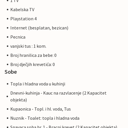
1 TV
Kabelska TV
Playstation 4
Internet (besplatan, bezican)
Pecnica
vanjski tus : 1 kom.
Broj hranilica za bebe: 0
Broj dječjih krevetića: 0
Sobe
Topla i hladna voda u kuhinji
Dnevni-kuhinja - Kauc na razvlacenje (2 Kapacitet
objekta)
Kupaonica - Topl. i hl. voda, Tus
Nuznik - Toalet: topla i hladna voda
Spavaca soba br. 1 - Bracni krevet (2 Kapacitet objekta)