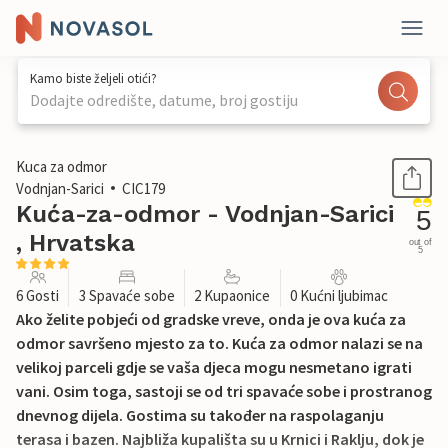
Kamo biste željeli otići?
Dodajte odredište, datume, broj gostiju
1 / 29
Kuca za odmor
Vodnjan-Sarici
CIC179
Kuća-za-odmor - Vodnjan-Sarici
5
, Hrvatska
out of
5
6 Gosti
3 Spavaće sobe
2 Kupaonice
0 Kućni ljubimac
Ako želite pobjeći od gradske vreve, onda je ova kuća za
odmor savršeno mjesto za to. Kuća za odmor nalazi se na
velikoj parceli gdje se vaša djeca mogu nesmetano igrati
vani. Osim toga, sastoji se od tri spavaće sobe i prostranog
dnevnog dijela. Gostima su također na raspolaganju
terasa i bazen. Najbliža kupališta su u Krnici i Raklju, dok je