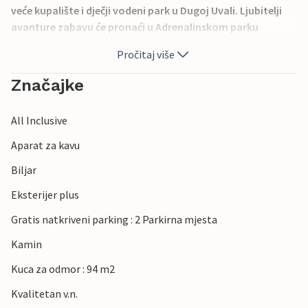
veće kupalište i dječji vodeni park u Dugoj Uvali. Ljubitelji
avanture zabavu će pronaći u Adrenalinskom parku
Glavani, visokom sajli.
Pročitaj više
Značajke
All Inclusive
Aparat za kavu
Biljar
Eksterijer plus
Gratis natkriveni parking : 2 Parkirna mjesta
Kamin
Kuca za odmor : 94 m2
Kvalitetan v.n.