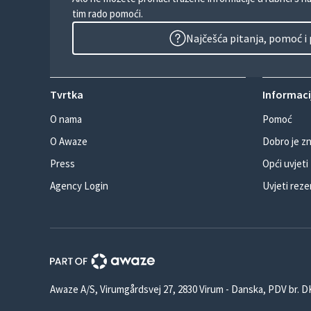
tim rado pomoći.
Najčešća pitanja, pomoć i
Tvrtka
Informacij
O nama
Pomoć
O Awaze
Dobro je zn
Press
Opći uvjeti
Agency Login
Uvjeti reze
Awaze A/S, Virumgårdsvej 27, 2830 Virum - Danska, PDV br. 