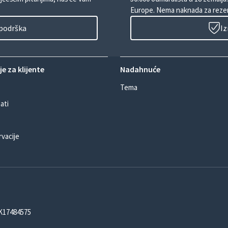
Europe. Nema naknada za rezer
 podrška
Iz
e za klijente
Nadahnuće
Tema
ati
rvacije
DK17484575