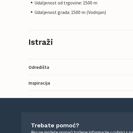
Udaljenost od trgovine: 1500 m
Udaljenost grada: 1500 m (Vodnjan)
Istraži
Odredišta
Inspiracija
Trebate pomoć?
Ako ne možete pronaći tražene informacije u rubrici s n