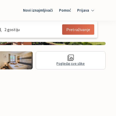
Novi iznajmljivači
Pomoć
Prijava
Prijava
2 gostiju
Pretraživanje
Mybooking
Iznajmljivač
Pogledaj sve slike