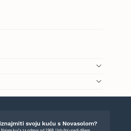
 iznajmiti svoju kuću s Novasolom?
. Najam kuća za odmor od 1968. Uslužni uredi diljem