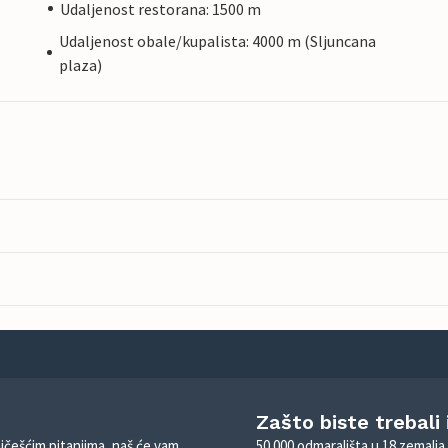
Udaljenost restorana: 1500 m
Udaljenost obale/kupalista: 4000 m (Sljuncana
plaza)
Zašto biste trebali
ajčešćim pitanjima, naš će vam
50.000 odmarališta u 18 zemalja