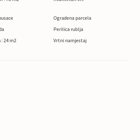
pusace
Ogradena parcela
da
Perilica rublja
 : 24 m2
Vrtni namjestaj