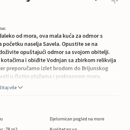
out of
5
imac
iti daleko od mora, ova mala kuća za odmor s
a početku naselja Savela. Opustite se na
doživite opuštajući odmor sa svojom obitelji.
 kotačima i obiđite Vodnjan sa zbirkom relikvija
ođer preporučamo izlet brodom do Brijunskog
ivati u čistim plažama i prekrasnom moru.
itaj više
vu
Djelomican pogled na more
r : 78 m2
Kvalitetan v.n.