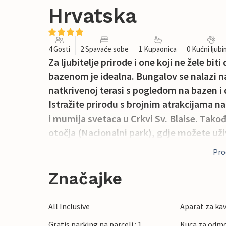
Hrvatska
4 Gosti
2 Spavaće sobe
1 Kupaonica
0 Kućni ljub
Za ljubitelje prirode i one koji ne žele b
bazenom je idealna. Bungalov se nalazi n
natkrivenoj terasi s pogledom na bazen i 
Istražite prirodu s brojnim atrakcijama na
i mumija svetaca u Crkvi Sv. Blaise. Tak
otočja (Nacionalni park), gdje možete už
Proč
Značajke
All Inclusive
Aparat za ka
Gratis parking na parceli : 1
Kuca za odmo