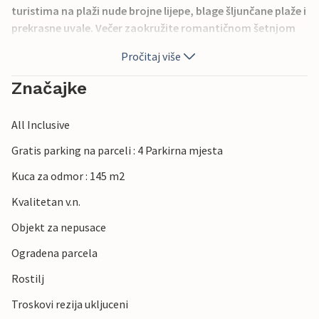
turistima na plaži nude brojne lijepe, blage šljunčane plaže i
prekrasne uvale. Večer zaokružite romantičnom šetnjom
rivom ili ljupkim uličicama starog grada. Solarni paneli
Pročitaj više
daju struju kući, upotreba električnih uređaja je
ograničena.
Značajke
All Inclusive
Gratis parking na parceli : 4 Parkirna mjesta
Kuca za odmor : 145 m2
Kvalitetan v.n.
Objekt za nepusace
Ogradena parcela
Rostilj
Troskovi rezija ukljuceni