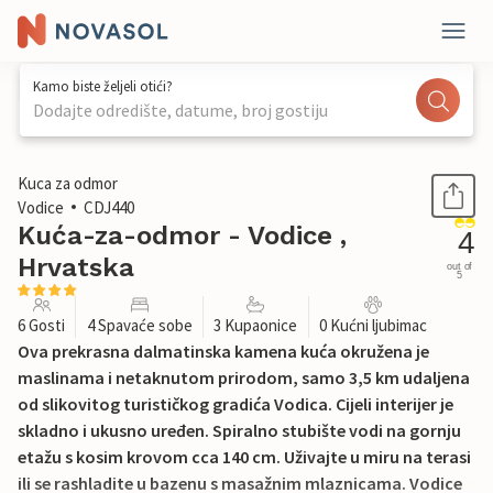
Kamo biste željeli otići?
Dodajte odredište, datume, broj gostiju
1 / 40
Kuca za odmor
Vodice
CDJ440
Kuća-za-odmor - Vodice ,
4
Hrvatska
out of
5
6 Gosti
4 Spavaće sobe
3 Kupaonice
0 Kućni ljubimac
Ova prekrasna dalmatinska kamena kuća okružena je
maslinama i netaknutom prirodom, samo 3,5 km udaljena
od slikovitog turističkog gradića Vodica. Cijeli interijer je
skladno i ukusno uređen. Spiralno stubište vodi na gornju
etažu s kosim krovom cca 140 cm. Uživajte u miru na terasi
ili se rashladite u bazenu s masažnim mlaznicama. Vodice