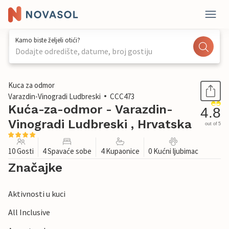
Kamo biste željeli otići?
Dodajte odredište, datume, broj gostiju
1 / 65
Kuca za odmor
Varazdin-Vinogradi Ludbreski
CCC473
Kuća-za-odmor - Varazdin-
4.8
Vinogradi Ludbreski , Hrvatska
out of 5
10 Gosti
4 Spavaće sobe
4 Kupaonice
0 Kućni ljubimac
Značajke
Aktivnosti u kuci
All Inclusive