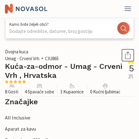
Kamo biste željeli otići?
Dodajte odredište, datume, broj gostiju
1 / 42
Dvojna kuca
Umag - Crveni Vrh
CIU865
Kuća-za-odmor - Umag - Crveni
5
Vrh , Hrvatska
out
of 5
8 Gosti
4 Spavaće sobe
3 Kupaonice
0 Kućni ljubimac
Značajke
All Inclusive
Aparat za kavu