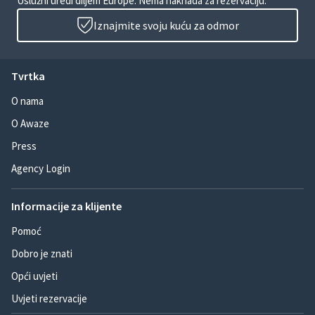
Uslužni uredi diljem Europe. Nema naknada za rezervaciju.
Iznajmite svoju kuću za odmor
Tvrtka
O nama
O Awaze
Press
Agency Login
Informacije za klijente
Pomoć
Dobro je znati
Opći uvjeti
Uvjeti rezervacije