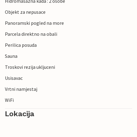
Hidromasazna kada : 2 osobe
Objekt za nepusace
Panoramski pogled na more
Parcela direktno na obali
Perilica posuda
Sauna
Troskovi rezija ukljuceni
Usisavac
Vrtni namjestaj
WiFi
Lokacija