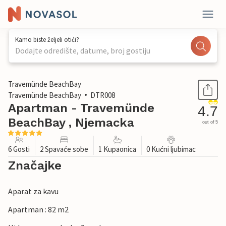
Kamo biste željeli otići?
Dodajte odredište, datume, broj gostiju
1 / 35
Travemünde BeachBay
Travemünde BeachBay
DTR008
Apartman - Travemünde
4.7
BeachBay , Njemacka
out of 5
6 Gosti
2 Spavaće sobe
1 Kupaonica
0 Kućni ljubimac
Značajke
Aparat za kavu
Apartman : 82 m2