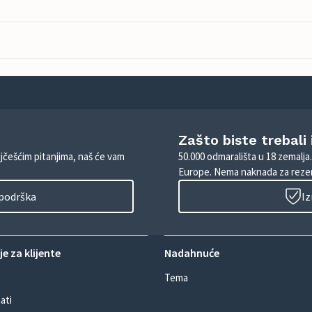
Zašto biste trebali
ajčešćim pitanjima, naš će vam
50.000 odmarališta u 18 zemalja
Europe. Nema naknada za rezer
 podrška
Iz
e za klijente
Nadahnuće
Tema
ati