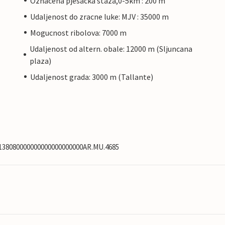
Oznacena pjesacka staza,0-5km : 200 m
Udaljenost do zracne luke: MJV : 35000 m
Mogucnost ribolova: 7000 m
Udaljenost od altern. obale: 12000 m (Sljuncana
plaza)
Udaljenost grada: 3000 m (Tallante)
05138080000000000000000000AR.MU.4685