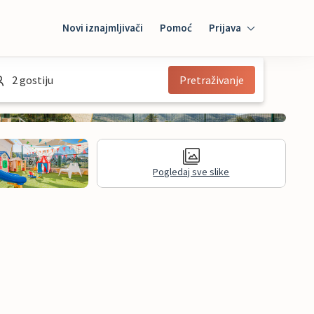
Novi iznajmljivači
Pomoć
Prijava
Prijava
2 gostiju
Pretraživanje
Mybooking
Iznajmljivač
Pogledaj sve slike
informacije