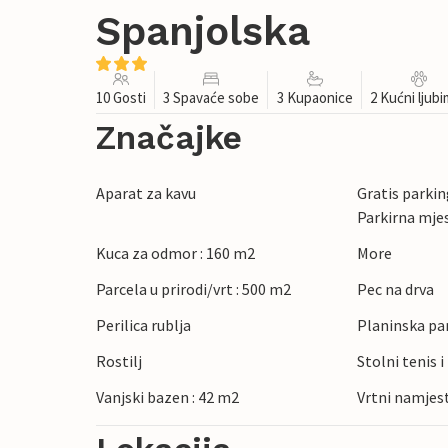
Spanjolska
10 Gosti
3 Spavaće sobe
3 Kupaonice
2 Kućni ljub
Značajke
Aparat za kavu
Gratis parking
Parkirna mje
Kuca za odmor : 160 m2
More
Parcela u prirodi/vrt : 500 m2
Pec na drva
Perilica rublja
Planinska p
Rostilj
Stolni tenis i
Vanjski bazen : 42 m2
Vrtni namjes