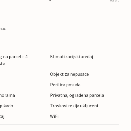
out of 5
imac
 na parceli : 4
Klimatizacijski uredaj
sta
Objekt za nepusace
Perilica posuda
anorama
Privatna, ogradena parcela
 pikado
Troskovi rezija ukljuceni
taj
WiFi