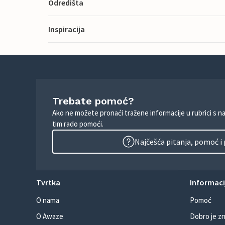
Odredišta
Inspiracija
Trebate pomoć?
Ako ne možete pronaći tražene informacije u rubrici s n
tim rado pomoći.
Najčešća pitanja, pomoć i
Tvrtka
Informacij
O nama
Pomoć
O Awaze
Dobro je zn