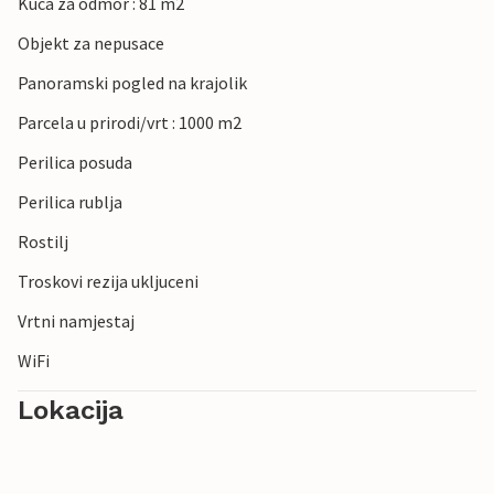
Kuca za odmor : 81 m2
Objekt za nepusace
Panoramski pogled na krajolik
Parcela u prirodi/vrt : 1000 m2
Perilica posuda
Perilica rublja
Rostilj
Troskovi rezija ukljuceni
Vrtni namjestaj
WiFi
Lokacija