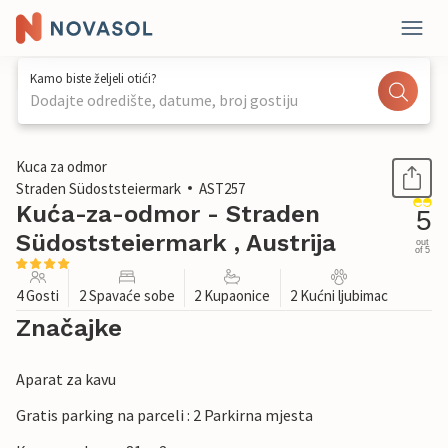
Kamo biste željeli otići?
Dodajte odredište, datume, broj gostiju
1 / 22
Kuca za odmor
Straden Südoststeiermark
AST257
Kuća-za-odmor - Straden
5
Südoststeiermark , Austrija
out
of 5
4 Gosti
2 Spavaće sobe
2 Kupaonice
2 Kućni ljubimac
Značajke
Aparat za kavu
Gratis parking na parceli : 2 Parkirna mjesta