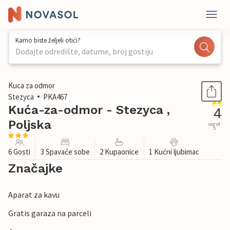
Kamo biste željeli otići?
Dodajte odredište, datume, broj gostiju
1 / 23
Kuca za odmor
Stezyca
PKA467
Kuća-za-odmor - Stezyca ,
4
Poljska
out of
5
6 Gosti
3 Spavaće sobe
2 Kupaonice
1 Kućni ljubimac
Značajke
Aparat za kavu
Gratis garaza na parceli