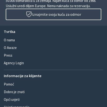
50.000 odmarališta u 18 zemalja. Najam kuća za odmor od 1968.
Uslužni uredi diljem Europe. Nema naknada za rezervaciju.
Iznajmite svoju kuću za odmor
Tvrtka
O nama
O Awaze
Press
Agency Login
Informacije za klijente
Pomoć
Dobro je znati
Opći uvjeti