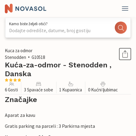
Kamo biste željeli otići?
Dodajte odredište, datume, broj gostiju
1 / 26
Kuca za odmor
Stenodden
G10518
Kuća-za-odmor - Stenodden ,
Danska
6 Gosti
3 Spavaće sobe
1 Kupaonica
0 Kućni ljubimac
Značajke
Aparat za kavu
Gratis parking na parceli : 3 Parkirna mjesta