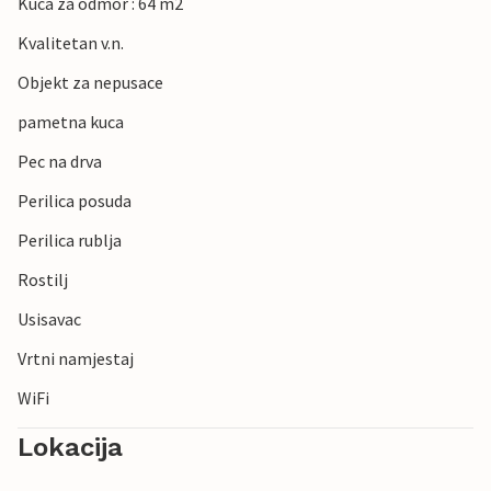
Kuca za odmor : 64 m2
Kvalitetan v.n.
Objekt za nepusace
pametna kuca
Pec na drva
Perilica posuda
Perilica rublja
Rostilj
Usisavac
Vrtni namjestaj
WiFi
Lokacija