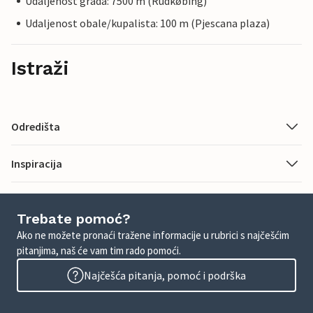
Udaljenost grada: 7500 m (Rudkøbing)
Udaljenost obale/kupalista: 100 m (Pjescana plaza)
Istraži
Odredišta
Inspiracija
Trebate pomoć?
Ako ne možete pronaći tražene informacije u rubrici s najčešćim
pitanjima, naš će vam tim rado pomoći.
Najčešća pitanja, pomoć i podrška