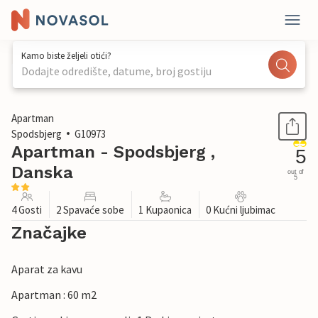
Kamo biste željeli otići?
Dodajte odredište, datume, broj gostiju
1 / 25
Apartman
Spodsbjerg
G10973
Apartman - Spodsbjerg ,
5
Danska
out of
5
4 Gosti
2 Spavaće sobe
1 Kupaonica
0 Kućni ljubimac
Značajke
Aparat za kavu
Apartman : 60 m2