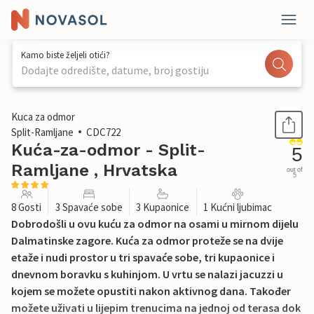
Kamo biste željeli otići?
Dodajte odredište, datume, broj gostiju
1 / 40
Kuca za odmor
Split-Ramljane
CDC722
Kuća-za-odmor - Split-
5
Ramljane , Hrvatska
out of
5
8 Gosti
3 Spavaće sobe
3 Kupaonice
1 Kućni ljubimac
Dobrodošli u ovu kuću za odmor na osami u mirnom dijelu
Dalmatinske zagore. Kuća za odmor proteže se na dvije
etaže i nudi prostor u tri spavaće sobe, tri kupaonice i
dnevnom boravku s kuhinjom. U vrtu se nalazi jacuzzi u
kojem se možete opustiti nakon aktivnog dana. Također
možete uživati u lijepim trenucima na jednoj od terasa dok