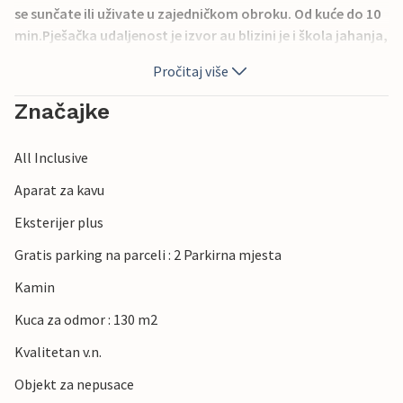
se sunčate ili uživate u zajedničkom obroku. Od kuće do 10
min.Pješačka udaljenost je izvor au blizini je i škola jahanja,
tako da možete doživjeti prirodu na konju. Split i prekrasne
Pročitaj više
plaže udaljeni su oko 23 km. Želimo vam lijepe praznike!
Značajke
All Inclusive
Aparat za kavu
Eksterijer plus
Gratis parking na parceli : 2 Parkirna mjesta
Kamin
Kuca za odmor : 130 m2
Kvalitetan v.n.
Objekt za nepusace