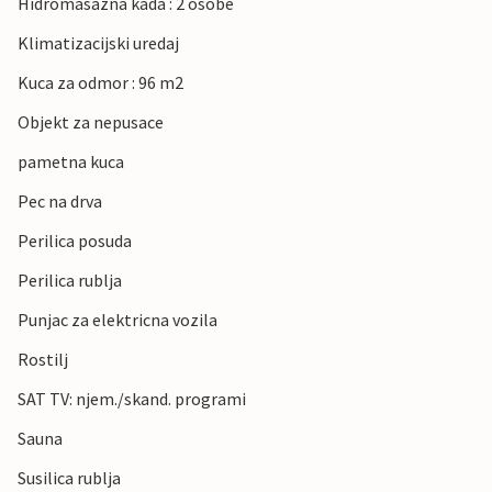
Hidromasazna kada : 2 osobe
Klimatizacijski uredaj
Kuca za odmor : 96 m2
Objekt za nepusace
pametna kuca
Pec na drva
Perilica posuda
Perilica rublja
Punjac za elektricna vozila
Rostilj
SAT TV: njem./skand. programi
Sauna
Susilica rublja