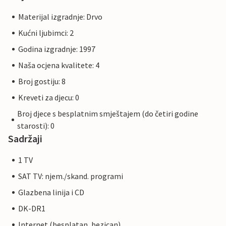
Materijal izgradnje: Drvo
Kućni ljubimci: 2
Godina izgradnje: 1997
Naša ocjena kvalitete: 4
Broj gostiju: 8
Kreveti za djecu: 0
Broj djece s besplatnim smještajem (do četiri godine
starosti): 0
Sadržaji
1 TV
SAT TV: njem./skand. programi
Glazbena linija i CD
DK-DR1
Internet (besplatan, bezican)