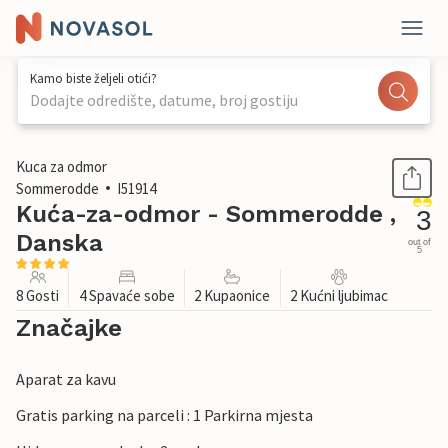
Kamo biste željeli otići?
Dodajte odredište, datume, broj gostiju
1 / 19
Kuca za odmor
Sommerodde
I51914
Kuća-za-odmor - Sommerodde ,
3
Danska
out of
5
8 Gosti
4 Spavaće sobe
2 Kupaonice
2 Kućni ljubimac
Značajke
Aparat za kavu
Gratis parking na parceli : 1 Parkirna mjesta