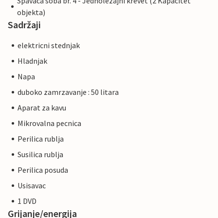
Spavaca soba br. 4 - Jednolezajni krevet (2 Kapacitet
objekta)
Sadržaji
elektricni stednjak
Hladnjak
Napa
duboko zamrzavanje : 50 litara
Aparat za kavu
Mikrovalna pecnica
Perilica rublja
Susilica rublja
Perilica posuda
Usisavac
1 DVD
Grijanje/energija