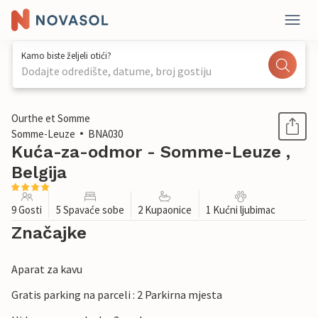
Kamo biste željeli otići?
Dodajte odredište, datume, broj gostiju
1 / 18
Ourthe et Somme
Somme-Leuze
BNA030
Kuća-za-odmor - Somme-Leuze ,
Belgija
9 Gosti
5 Spavaće sobe
2 Kupaonice
1 Kućni ljubimac
Značajke
Aparat za kavu
Gratis parking na parceli : 2 Parkirna mjesta