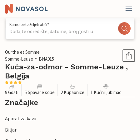
Kamo biste željeli otići?
Dodajte odredište, datume, broj gostiju
1 / 20
Ourthe et Somme
Somme-Leuze
BNA015
Kuća-za-odmor - Somme-Leuze ,
Belgija
9 Gosti
5 Spavaće sobe
2 Kupaonice
1 Kućni ljubimac
Značajke
Aparat za kavu
Biljar