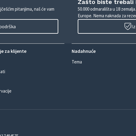
Zašto biste trebali
ajčešćim pitanjima, naš će vam
50.000 odmarališta u 18 zemalja
Europe. Nema naknada za rezer
 podrška
Iz
e za klijente
Nadahnuće
Tema
ati
rvacije