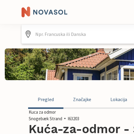
Pregled
Značajke
Lokacija
Kuca za odmor
Snogebæk Strand
I63203
Kuća-za-odmor -