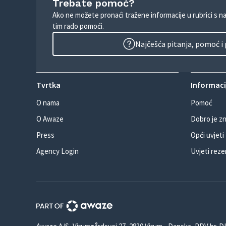
Trebate pomoć?
Ako ne možete pronaći tražene informacije u rubrici s n
tim rado pomoći.
Najčešća pitanja, pomoć i
Tvrtka
Informacij
O nama
Pomoć
O Awaze
Dobro je zn
Press
Opći uvjeti
Agency Login
Uvjeti reze