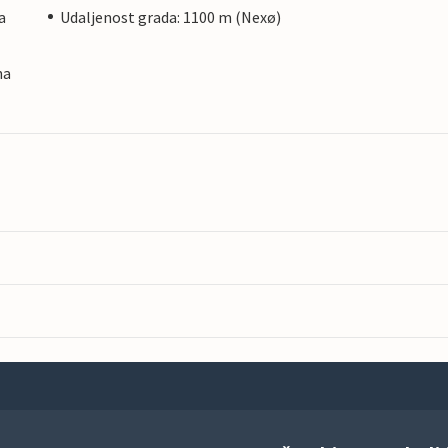
a
Udaljenost grada: 1100 m (Nexø)
na