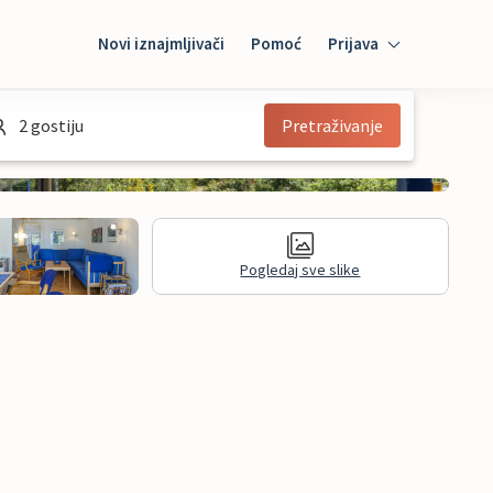
Novi iznajmljivači
Pomoć
Prijava
Prijava
2 gostiju
Pretraživanje
Mybooking
Iznajmljivač
Pogledaj sve slike