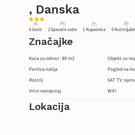
, Danska
6 Gosti
2 Spavaće sobe
1 Kupaonica
0 Kućni ljub
Značajke
Kuca za odmor : 80 m2
Objekt za ne
Perilica rublja
Pogled na m
Rostilj
SAT TV: njem
Vrtni namjestaj
WiFi
Lokacija