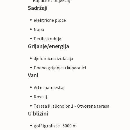
Kapacitet objekta)
Sadržaji
elektricne ploce
Napa
Perilica rublja
Grijanje/energija
djelomicna izolacija
Podno grijanje u kupaonici
Vani
Vrtni namjestaj
Rostilj
Terasa ili slicno br. 1 - Otvorena terasa
U blizini
golf igraliste : 5000 m