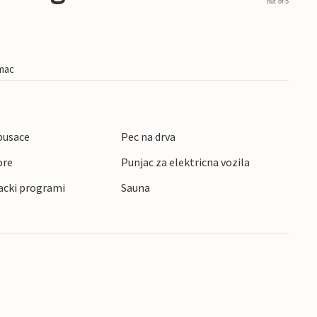
out of 5
imac
pusace
Pec na drva
ore
Punjac za elektricna vozila
acki programi
Sauna