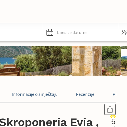
Unesite datume
Informacije o smještaju
Recenzije
Pravne 
kroponeria Evia ,
5