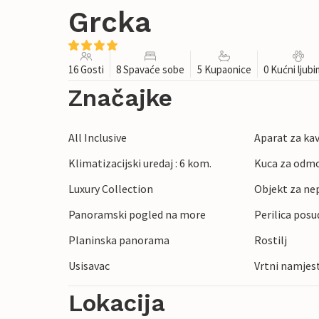
Grcka
16 Gosti
8 Spavaće sobe
5 Kupaonice
0 Kućni ljub
Značajke
All Inclusive
Aparat za ka
Klimatizacijski uredaj : 6 kom.
Kuca za odmo
Luxury Collection
Objekt za ne
Panoramski pogled na more
Perilica posu
Planinska panorama
Rostilj
Usisavac
Vrtni namjes
Lokacija