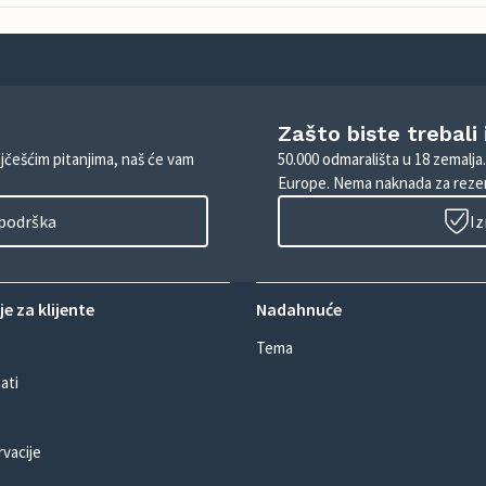
Zašto biste trebali
ajčešćim pitanjima, naš će vam
50.000 odmarališta u 18 zemalja
Europe. Nema naknada za rezer
 podrška
Iz
e za klijente
Nadahnuće
Tema
ati
rvacije