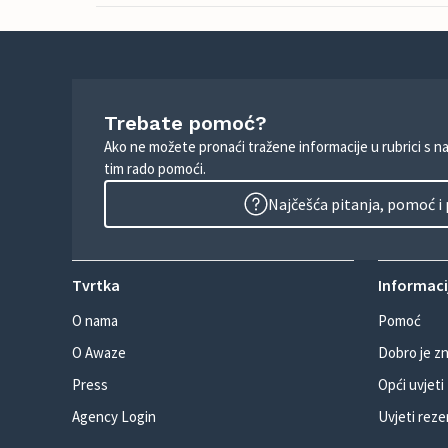
Trebate pomoć?
Ako ne možete pronaći tražene informacije u rubrici s n
tim rado pomoći.
Najčešća pitanja, pomoć i
Tvrtka
Informacij
O nama
Pomoć
O Awaze
Dobro je zn
Press
Opći uvjeti
Agency Login
Uvjeti reze