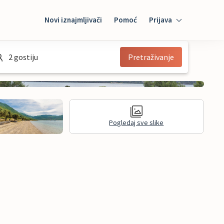
Novi iznajmljivači
Pomoć
Prijava
Prijava
2 gostiju
Pretraživanje
Mybooking
Iznajmljivač
Pogledaj sve slike
informacije