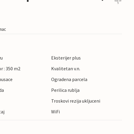
out of
5
imac
vu
Eksterijer plus
r : 350 m2
Kvalitetan v.n.
pusace
Ogradena parcela
da
Perilica rublja
Troskovi rezija ukljuceni
taj
WiFi