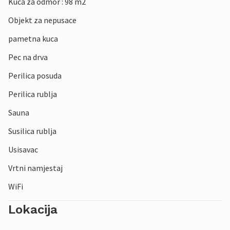
Kuca za odmor : 98 m2
Objekt za nepusace
pametna kuca
Pec na drva
Perilica posuda
Perilica rublja
Sauna
Susilica rublja
Usisavac
Vrtni namjestaj
WiFi
Lokacija