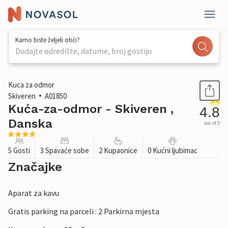
Kamo biste željeli otići?
Dodajte odredište, datume, broj gostiju
1 / 28
Kuca za odmor
Skiveren
A01850
Kuća-za-odmor - Skiveren ,
4.8
Danska
out of 5
5 Gosti
3 Spavaće sobe
2 Kupaonice
0 Kućni ljubimac
Značajke
Aparat za kavu
Gratis parking na parceli : 2 Parkirna mjesta