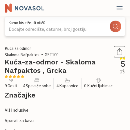
Kamo biste željeli otići?
Dodajte odredište, datume, broj gostiju
1 / 38
Kuca za odmor
Skaloma Nafpaktos
GST100
Kuća-za-odmor - Skaloma
5
Nafpaktos , Grcka
out
of 5
9 Gosti
4 Spavaće sobe
4 Kupaonice
0 Kućni ljubimac
Značajke
All Inclusive
Aparat za kavu