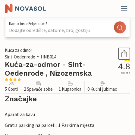
Kamo biste željeli otići?
Dodajte odredište, datume, broj gostiju
1 / 17
Kuca za odmor
Sint-Oedenrode
HNB014
Kuća-za-odmor - Sint-
4.8
Oedenrode , Nizozemska
out of 5
5 Gosti
2 Spavaće sobe
1 Kupaonica
0 Kućni ljubimac
Značajke
Aparat za kavu
Gratis parking na parceli : 1 Parkirna mjesta