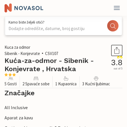
Kamo biste željeli otići?
Dodajte odredište, datume, broj gostiju
1 / 20
Kuca za odmor
Sibenik - Konjevrate
CSV107
Kuća-za-odmor - Sibenik -
3.8
Konjevrate , Hrvatska
out of 5
5 Gosti
2 Spavaće sobe
1 Kupaonica
3 Kućni ljubimac
Značajke
All Inclusive
Aparat za kavu