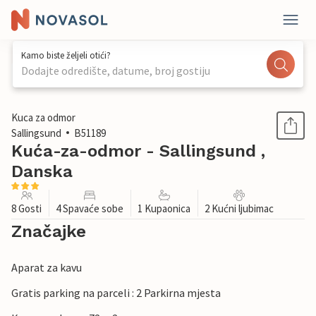
Kamo biste željeli otići?
Dodajte odredište, datume, broj gostiju
1 / 29
Kuca za odmor
Sallingsund
B51189
Kuća-za-odmor - Sallingsund ,
Danska
8 Gosti
4 Spavaće sobe
1 Kupaonica
2 Kućni ljubimac
Značajke
Aparat za kavu
Gratis parking na parceli : 2 Parkirna mjesta