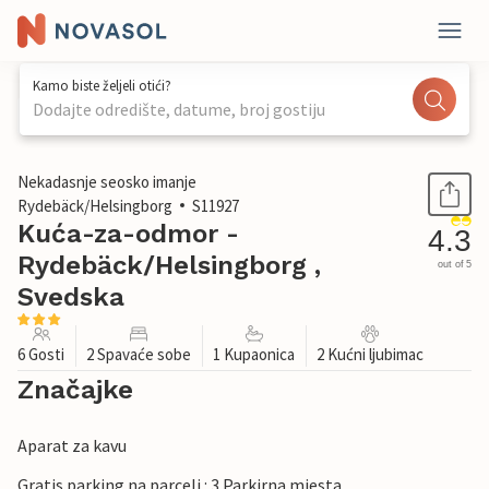
Kamo biste željeli otići?
Dodajte odredište, datume, broj gostiju
1 / 14
Nekadasnje seosko imanje
Rydebäck/Helsingborg
S11927
Kuća-za-odmor -
4.3
Rydebäck/Helsingborg ,
out of 5
Svedska
6 Gosti
2 Spavaće sobe
1 Kupaonica
2 Kućni ljubimac
Značajke
Aparat za kavu
Gratis parking na parceli : 3 Parkirna mjesta