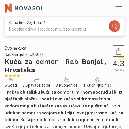
Kamo biste željeli otići?
Dodajte odredište, datume, broj gostiju
1 / 39
Dvojna kuca
Rab-Banjol
CKR677
Kuća-za-odmor - Rab-Banjol ,
4.3
Hrvatska
out of 5
6 Gosti
3 Spavaće sobe
3 Kupaonice
1 Kućni ljubimac
Tražite obiteljsku kuću za odmor u mirnom području i blizu
pješčanih plaža? Onda bi ova kuća s hidromasažnom
kadom mogla biti nešto za vas. Očekujte opuštajući i vrlo
udoban odmor sa svojom obitelji u ovoj prekrasnoj kući za
odmor. Kuća je moderno i vrlo dobro opremljena te nudi
sve što je potrebno za ispunjen odmor. Uživajte u jutarnjoj